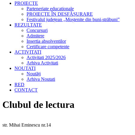
PROIECTE
Parteneriate educationale
PROIECTE ÎN DESFĂȘURARE
Festivalul județean „Moștenite din buni-străbuni”
REZULTATE
Concursuri
Admitere
Insertia absolventilor
Certificare competente
ACTIVITATI
Activitati 2025/2026
Arhiva Activitati
NOUTATI
Noutăți
Arhiva Noutati
RED
CONTACT
Clubul de lectura
str. Mihai Eminescu nr.14