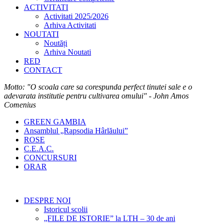
ACTIVITATI
Activitati 2025/2026
Arhiva Activitati
NOUTATI
Noutăți
Arhiva Noutati
RED
CONTACT
Motto: "O scoala care sa corespunda perfect tinutei sale e o
adevarata institutie pentru cultivarea omului" - John Amos
Comenius
GREEN GAMBIA
Ansamblul „Rapsodia Hârlăului”
ROSE
C.E.A.C.
CONCURSURI
ORAR
DESPRE NOI
Istoricul scolii
„FILE DE ISTORIE” la LTH – 30 de ani