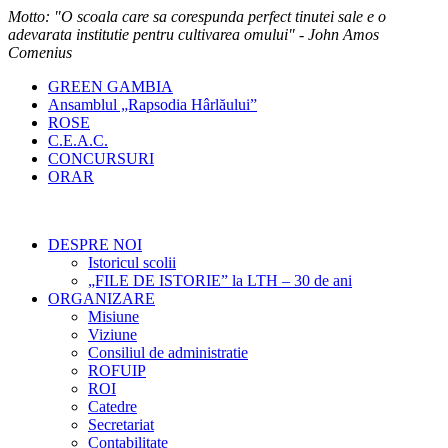
Motto: "O scoala care sa corespunda perfect tinutei sale e o
adevarata institutie pentru cultivarea omului" - John Amos
Comenius
GREEN GAMBIA
Ansamblul „Rapsodia Hârlăului”
ROSE
C.E.A.C.
CONCURSURI
ORAR
DESPRE NOI
Istoricul scolii
„FILE DE ISTORIE” la LTH – 30 de ani
ORGANIZARE
Misiune
Viziune
Consiliul de administratie
ROFUIP
ROI
Catedre
Secretariat
Contabilitate