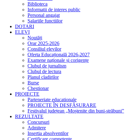
Biblioteca
Informatii de interes public
Personal angajat
Salariile functiilor
DOTARI
ELEVI
Noutăți
Orar 2025-2026
Consiliul elevilor
Oferta Educațională 2026-2027
Examene naționale și corigențe
Clubul de jurnalism
Clubul de lectura
Planul cladirilor
Burse
Chestionar
PROIECTE
Parteneriate educationale
PROIECTE ÎN DESFĂȘURARE
Festivalul județean „Moștenite din buni-străbuni”
REZULTATE
Concursuri
Admitere
Insertia absolventilor
Certificare competente