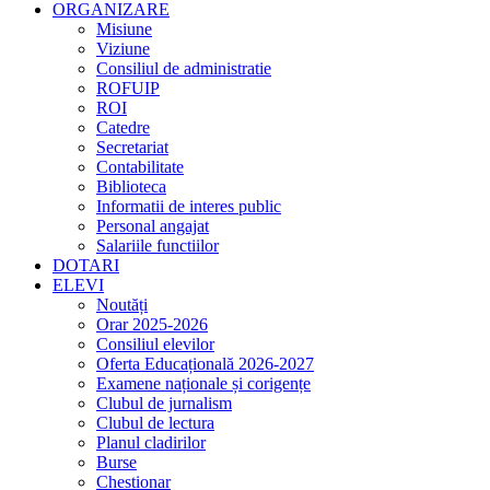
ORGANIZARE
Misiune
Viziune
Consiliul de administratie
ROFUIP
ROI
Catedre
Secretariat
Contabilitate
Biblioteca
Informatii de interes public
Personal angajat
Salariile functiilor
DOTARI
ELEVI
Noutăți
Orar 2025-2026
Consiliul elevilor
Oferta Educațională 2026-2027
Examene naționale și corigențe
Clubul de jurnalism
Clubul de lectura
Planul cladirilor
Burse
Chestionar