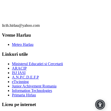
tel/fax: 0232 7220105
licth.hirlau@yahoo.com
Vreme Harlau
Meteo Harlau
Linkuri utile
Ministerul Educatiei si Cercetarii
ARACIP
ISJ IASI
A.N.P.C.D.E.F.P
eTwinning
Junior Achivement Romania
Information Technologies
Primaria Hirlau
Liceu pe internet